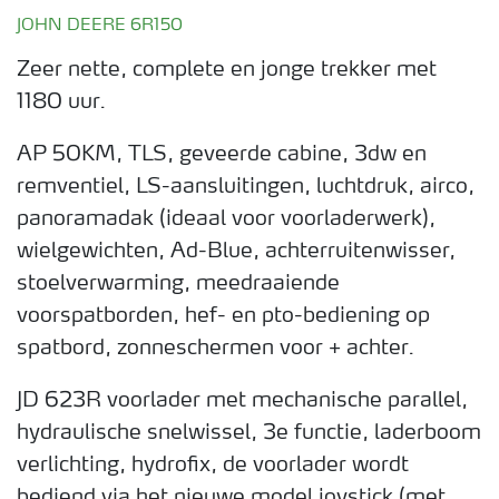
JOHN DEERE 6R150
Zeer nette, complete en jonge trekker met
1180 uur.
AP 50KM, TLS, geveerde cabine, 3dw en
remventiel, LS-aansluitingen, luchtdruk, airco,
panoramadak (ideaal voor voorladerwerk),
wielgewichten, Ad-Blue, achterruitenwisser,
stoelverwarming, meedraaiende
voorspatborden, hef- en pto-bediening op
spatbord, zonneschermen voor + achter.
JD 623R voorlader met mechanische parallel,
hydraulische snelwissel, 3e functie, laderboom
verlichting, hydrofix, de voorlader wordt
bediend via het nieuwe model joystick (met