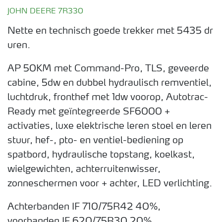
JOHN DEERE 7R330
Nette en technisch goede trekker met 5435 dr
uren.
AP 50KM met Command-Pro, TLS, geveerde
cabine, 5dw en dubbel hydraulisch remventiel,
luchtdruk, fronthef met 1dw voorop, Autotrac-
Ready met geïntegreerde SF6000 +
activaties, luxe elektrische leren stoel en leren
stuur, hef-, pto- en ventiel-bediening op
spatbord, hydraulische topstang, koelkast,
wielgewichten, achterruitenwisser,
zonneschermen voor + achter, LED verlichting.
Achterbanden IF 710/75R42 40%,
voorbanden IF 620/75R30 20%.